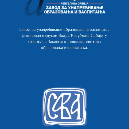
Завод за унапређивање образовања и васпитања
је основан одлуком Владе Републике Србије, у
складу са Законом о основама система
образовања и васпитања.