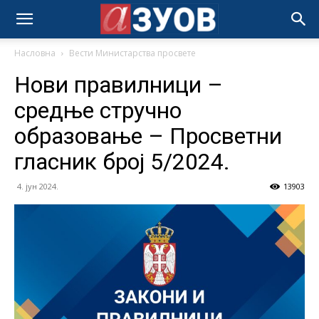
Насловна
Вести Министарства просвете
Нови правилници –
средње стручно
образовање – Просветни
гласник број 5/2024.
4. јун 2024.
13903