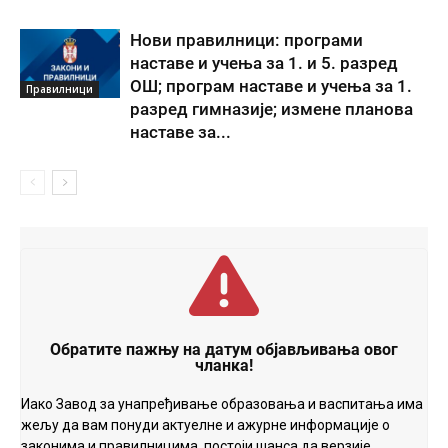
Нови правилници: програми
наставе и учења за 1. и 5. разред
ОШ; програм наставе и учења за 1.
Правилници
разред гимназије; измене планова
наставе за...
Обратите пажњу на датум објављивања овог
чланка!
Иако Завод за унапређивање образовања и васпитања има
жељу да вам понуди актуелне и ажурне информације о
законима и правилницима, постоји шанса да верзије