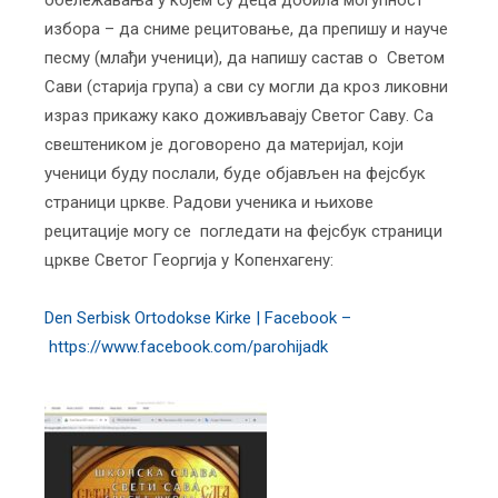
обележавања у којем су деца добила могућност
избора – да сниме рецитовање, да препишу и науче
песму (млађи ученици), да напишу састав о Светом
Сави (старија група) а сви су могли да кроз ликовни
израз прикажу како доживљавају Светог Саву. Са
свештеником је договорено да материјал, који
ученици буду послали, буде објављен на фејсбук
страници цркве. Радови ученика и њихове
рецитације могу се погледати на фејсбук страници
цркве Светог Георгија у Копенхагену:
Den Serbisk Ortodokse Kirke | Facebook –
https://www.facebook.com/parohijadk