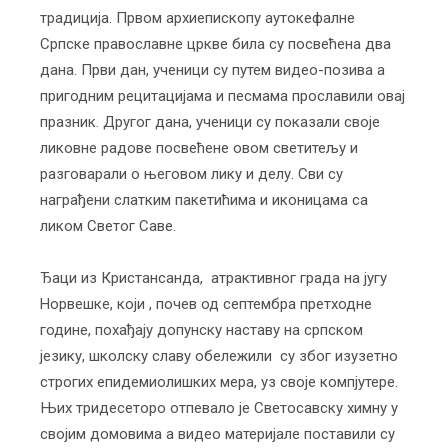
традиција. Првом архиепископу аутокефалне
Српске православне цркве била су посвећена два
дана. Први дан, ученици су путем видео-позива а
пригодним рецитацијама и песмама прославили овај
празник. Другог дана, ученици су показали своје
ликовне радове посвећене овом светитељу и
разговарали о његовом лику и делу. Сви су
награђени слатким пакетићима и иконицама са
ликом Светог Саве.
Ђаци из Кристансанда, атрактивног града на југу
Норвешке, који , почев од септембра претходне
године, похађају допунску наставу на српском
језику, школску славу обележили су због изузетно
строгих епидемиолишких мера, уз своје компјутере.
Њих тридесеторо отпевало је Светосавску химну у
својим домовима а видео материјале поставили су