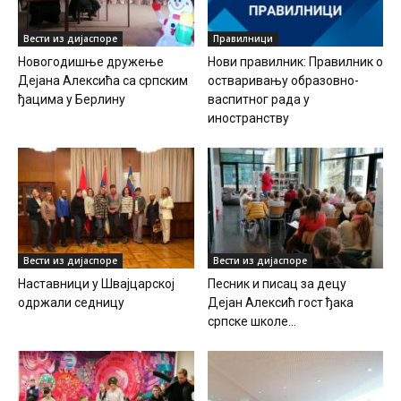
Вести из дијаспоре
Правилници
Новогодишње дружење
Нови правилник: Правилник о
Дејана Алексића са српским
остваривању образовно-
ђацима у Берлину
васпитног рада у
иностранству
Вести из дијаспоре
Вести из дијаспоре
Наставници у Швајцарској
Песник и писац за децу
одржали седницу
Дејан Алексић гост ђака
српске школе...