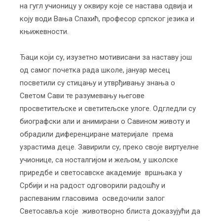
на гугл учионицу у оквиру које се настава одвија и
коју води Вања Спахић, професор српског језика и
књижевности.
Ђаци који су, изузетно мотивисани за наставу још
од самог почетка рада школе, јануар месец
посветили су стицању и утврђивању знања о
Светом Сави те разумевању његове
просветитељске и светитељске улоге. Одгледли су
биографски али и анимирани о Савином животу и
обрадили диференциране материјале према
узрастима деце. Завирили су, преко своје виртуелне
учионице, са носталгијом и жељом, у школске
приредбе и светосавске академије вршњака у
Србији и на радост одговорили радошћу и
распеваним гласовима осведочили залог
Светосавља које животворно блиста доказујући да