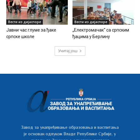
Вести из дијаспоре
Вести из дијаспоре
Јавни час глуме за ђаке
„Електромачак“ са српским
српске школе
ђацима у Берлину
Учитај још
Завод за унапређивање образовања и васпитања
је основан одлуком Владе Републике Србије, у