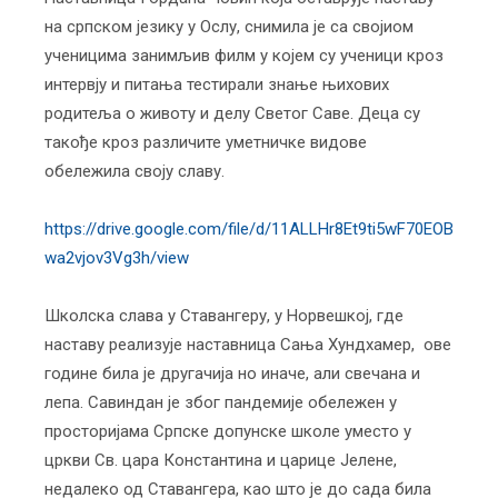
на српском језику у Ослу, снимила је са својиом
ученицима занимљив филм у којем су ученици кроз
интервју и питања тестирали знање њихових
родитеља о животу и делу Светог Саве. Деца су
такође кроз различите уметничке видове
обележила своју славу.
https://drive.google.com/file/d/11ALLHr8Et9ti5wF70EOB
wa2vjov3Vg3h/view
Школска слава у Ставангеру, у Норвешкој, где
наставу реализује наставница Сања Хундхамер, ове
године била је другачија но иначе, али свечана и
лепа. Савиндан је због пандемије обележен у
просторијама Српске допунске школе уместо у
цркви Св. цара Константина и царице Јелене,
недалеко од Ставангера, као што је до сада била