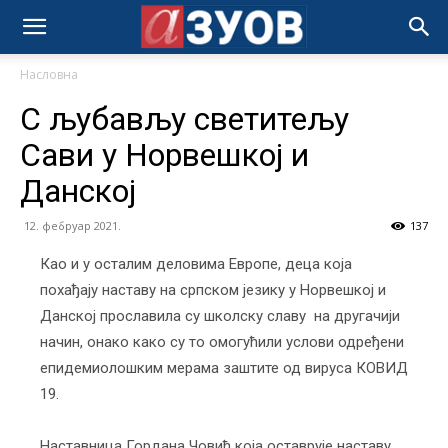
Насловна
С љубављу светитељу
Сави у Норвешкој и
Данској
12. фебруар 2021.
137
Као и у осталим деловима Европе, деца која
похађају наставу на српском језику у Норвешкој и
Данској прославила су школску славу на другачији
начин, онако како су то омогућили услови одређени
епидемиолошким мерама заштите од вируса КОВИД
19.
Наставница Гордана Човић која оставрује наставу