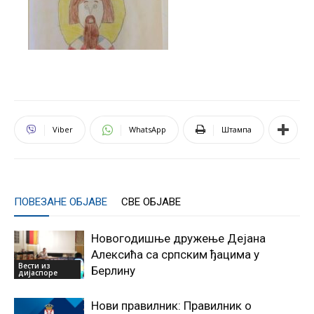
Viber
WhatsApp
Штампа
ПОВЕЗАНЕ ОБЈАВЕ
СВЕ ОБЈАВЕ
Новогодишње дружење Дејана
Алексића са српским ђацима у
Вести из
Берлину
дијаспоре
Нови правилник: Правилник о