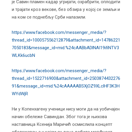
је Савин пламен кадар угријати, охрабрити, оплодити
и трајати кроз векове, без обзира у којој се земљи и
на ком се поднебљу Срби налазили.
https://www.facebook.com/messenger_media/?
thread_id=100057556212879&attachment_id=14786221
7050183&message_id=mid.%24cAABbADlNAI19ifiNTV3
WLKk6ucbN
https://www.facebook.com/messenger_media/?
thread_id=1522716900&attachment_id=2503874432276
91&message_id=mid.%24cAAAAABSXjOZ9XLclHF3K3H
WYdWjR
Ни у Копенхагену ученици нису моги да на уобичајен
начин обележе Савиндан. Због тога је њихова
наставница Ксенија Маричић осмислила концепт