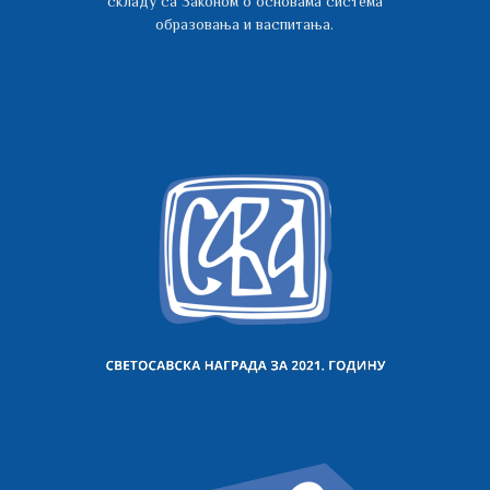
складу са Законом о основама система
образовања и васпитања.