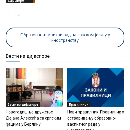
дијаспоре
Образовно-васпитни рад на српском језику у
иностранству
Вести из дијаспоре
Вести из дијаспоре
Правилници
Новогодишње дружење
Нови правилник: Правилник о
Дејана Алексића са српским
остваривању образовно-
ђацима у Берлину
васпитног рада у