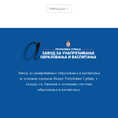
Учитај још
Завод за унапређивање образовања и васпитања
је основан одлуком Владе Републике Србије, у
складу са Законом о основама система
образовања и васпитања.