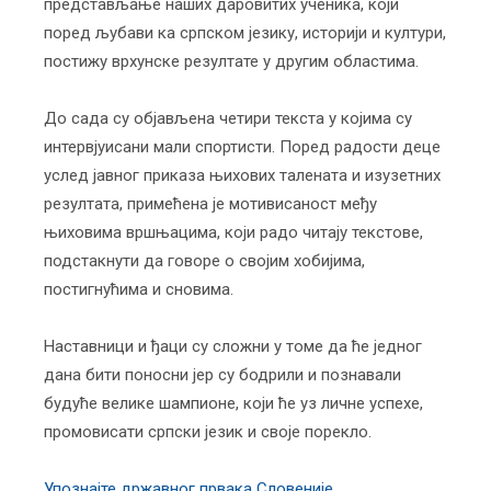
представљање наших даровитих ученика, који
поред љубави ка српском језику, историји и култури,
постижу врхунске резултате у другим областима.
До сада су објављена четири текста у којима су
интервјуисани мали спортисти. Поред радости деце
услед јавног приказа њихових талената и изузетних
резултата, примећена је мотивисаност међу
њиховима вршњацима, који радо читају текстове,
подстакнути да говоре о својим хобијима,
постигнућима и сновима.
Наставници и ђаци су сложни у томе да ће једног
дана бити поносни јер су бодрили и познавали
будуће велике шампионе, који ће уз личне успехе,
промовисати српски језик и своје порекло.
Упознајте државног првака Словеније