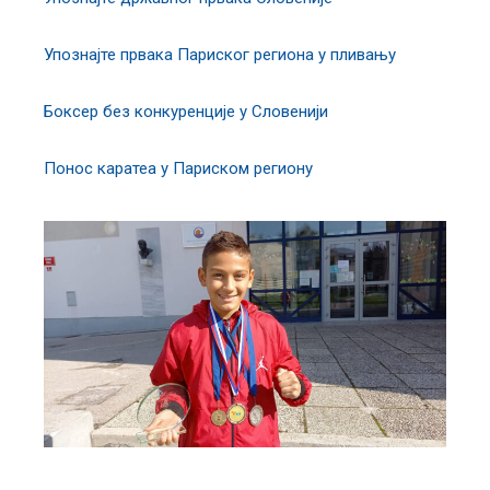
Упознајте првака Париског региона у пливању
Боксер без конкуренције у Словенији
Понос каратеа у Париском региону