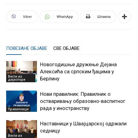
Viber
WhatsApp
Штампа
ПОВЕЗАНЕ ОБЈАВЕ
СВЕ ОБЈАВЕ
Новогодишње дружење Дејана
Алексића са српским ђацима у
Вести из
Берлину
дијаспоре
Нови правилник: Правилник о
остваривању образовно-васпитног
рада у иностранству
Правилници
Наставници у Швајцарској одржали
седницу
Вести из