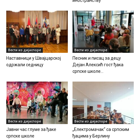
иностранству
Вести из дијаспоре
Вести из дијаспоре
Наставници у Швајцарској
Песник и писац за децу
одржали седницу
Дејан Алексић гост ђака
српске школе...
Вести из дијаспоре
Вести из дијаспоре
Јавни час глуме за ђаке
„Електромачак“ са српским
српске школе
ђацима у Берлину