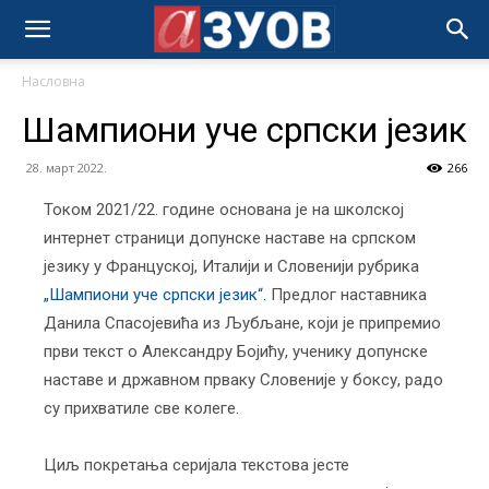
Насловна
Шампиони уче српски језик
28. март 2022.
266
Током 2021/22. године основана је на школској
интернет страници допунске наставе на српском
језику у Француској, Италији и Словенији рубрика
„Шампиони уче српски језик“.
Предлог наставника
Данила Спасојевића из Љубљане, који је припремио
први текст о Александру Бојићу, ученику допунске
наставе и државном прваку Словеније у боксу, радо
су прихватиле све колеге.
Циљ покретања серијала текстова јесте