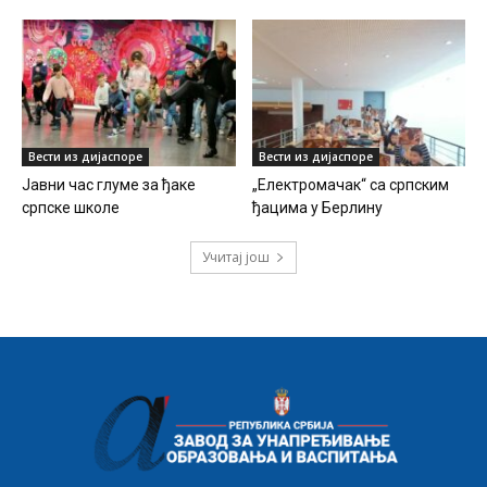
Вести из дијаспоре
Вести из дијаспоре
Јавни час глуме за ђаке
„Електромачак“ са српским
српске школе
ђацима у Берлину
Учитај још