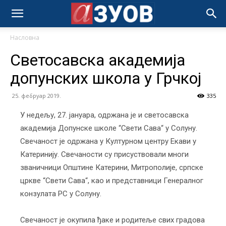
Насловна
Светосавска академија
допунских школа у Грчкој
25. фебруар 2019.
335
У недељу, 27. јануара, одржана је и светосавска
академија Допунске школе “Свети Сава“ у Солуну.
Свечаност је одржана у Културном центру Екави у
Катеринију. Свечаности су присуствовали многи
званичници Општине Катерини, Митрополије, српске
цркве “Свети Сава“, као и представници Генералног
конзулата РС у Солуну.
Свечаност је окупила ђаке и родитеље свих градова