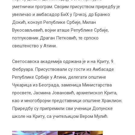
уметнички програм. Својим присуством приредбу је
увеличао и амбасадор БиХ у Грчкој, др Бранко
Докић, конзул Републике Србије, Милан
Вукосављевић, војни аташе Републике Србије,
потпуковник Драган Петковић, те српско
свештенство у Атини.
Светосавска академија одржана је и на Криту, 9.
Фебруара. Присуствовали су гости из Амбасаде
Републике Србије у Атини, делегати општине
Чукарица из Београда, заменица Министарства
просвете, Јасмина Јовановић, архиепископ Крита,
као и многобројни представници општине Храклион.
Приредбу су припремили сви ученици Допунске
школе на Криту, са учитељицом Вером Мулић.