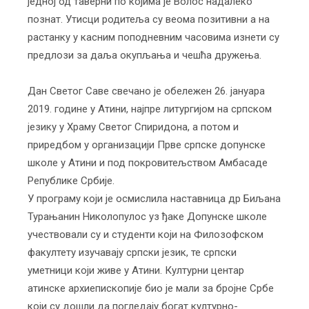
једној од таверни по којима је Волос надалеко
познат. Утисци родитеља су веома позитивни а на
растанку у касним поподневним часовима изнети су
предлози за даља окупљања и чешћа дружења.
Дан Светог Саве свечано је обележен 26. јануара
2019. године у Атини, најпре литургијом на српском
језику у Храму Светог Спиридона, а потом и
приредбом у организацији Прве српске допунске
школе у Атини и под покровитељством Амбасаде
Републике Србије.
У програму који је осмислила наставница др Биљана
Турањанин Николопулос уз ђаке Допунске школе
учествовали су и студенти који на Филозофском
факултету изучавају српски језик, те српски
уметници који живе у Атини. Културни центар
атинске архиепископије био је мали за бројне Србе
који су дошли да погледају богат културно-