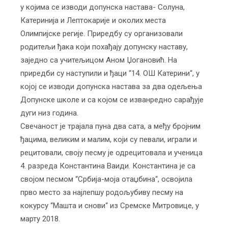
у којима се изводи допунска настава- Солуна,
Катеринија и Лептокарије и околих места
Олимпијске регије. Приредбу су организовали
родитељи ђака који похађају допунску наставу,
заједно са учитељицом Аном Џогановић. На
приредби су наступили и ђаци “14. ОШ Катерини“, у
којој се изводи допунска настава за два одељења
Допунске школе и са којом се изванредно сарађује
дуги низ година.
Свечаност је трајала пуна два сата, а међу бројним
ђацима, великим и малим, који су певали, играли и
рецитовали, своју песму је одрецитовала и ученица
4. разреда Константина Ваиди. Константина је са
својом песмом “Србија-моја отаџбина“, освојила
прво место за најлепшу родољубиву песму на
кокурсу “Машта и снови“ из Сремске Митровице, у
марту 2018.