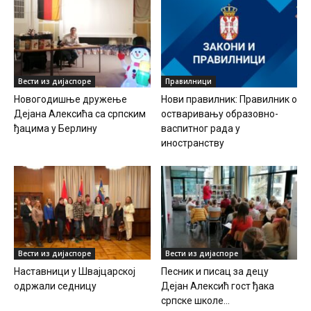
Вести из дијаспоре
Правилници
Новогодишње дружење
Нови правилник: Правилник о
Дејана Алексића са српским
остваривању образовно-
ђацима у Берлину
васпитног рада у
иностранству
Вести из дијаспоре
Вести из дијаспоре
Наставници у Швајцарској
Песник и писац за децу
одржали седницу
Дејан Алексић гост ђака
српске школе...