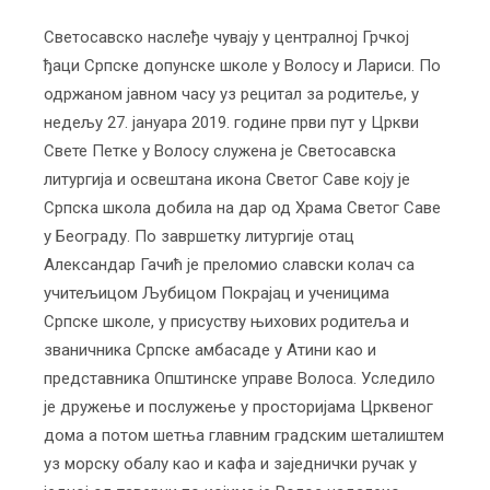
Светосавско наслеђе чувају у централној Грчкој
ђаци Српске допунске школе у Волосу и Лариси. По
одржаном јавном часу уз рецитал за родитеље, у
недељу 27. јануара 2019. године први пут у Цркви
Свете Петке у Волосу служена је Светосавска
литургија и освештана икона Светог Саве коју је
Српска школа добила на дар од Храма Светог Саве
у Београду. По завршетку литургије отац
Александар Гачић је преломио славски колач са
учитељицом Љубицом Покрајац и ученицима
Српске школе, у присуству њихових родитеља и
званичника Српске амбасаде у Атини као и
представника Општинске управе Волоса. Уследило
је дружење и послужење у просторијама Црквеног
дома а потом шетња главним градским шеталиштем
уз морску обалу као и кафа и заједнички ручак у