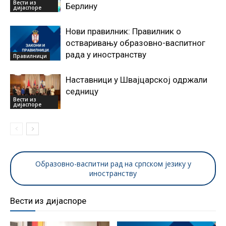
Вести из
Берлину
дијаспоре
Нови правилник: Правилник о
остваривању образовно-васпитног
рада у иностранству
Правилници
Наставници у Швајцарској одржали
седницу
Вести из
дијаспоре
Образовно-васпитни рад на српском језику у
иностранству
Вести из дијаспоре