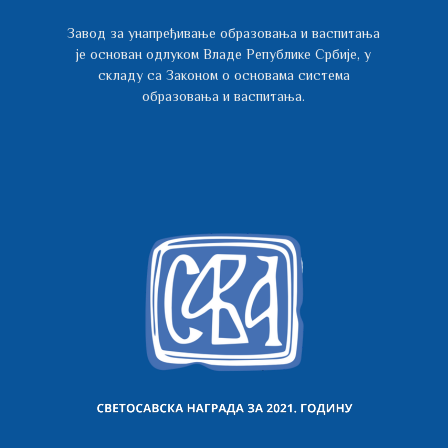
Завод за унапређивање образовања и васпитања
је основан одлуком Владе Републике Србије, у
складу са Законом о основама система
образовања и васпитања.