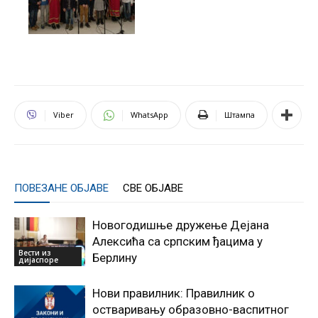
Viber
WhatsApp
Штампа
ПОВЕЗАНЕ ОБЈАВЕ
СВЕ ОБЈАВЕ
Новогодишње дружење Дејана
Алексића са српским ђацима у
Вести из
Берлину
дијаспоре
Нови правилник: Правилник о
остваривању образовно-васпитног