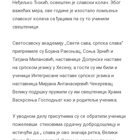
Неђељко Ђокић, освештен је славски колач. Због
важећих мера, ове године је изостало ломљење
славског колача са ђацима па су то учинили
свештеници.
Светосавску академију ,,Свети сава, српска слава“
припремиле су Бојана Ракоњац, Соња Зрнић и
Татјана Милановић, наставнице Допунске наставе
на српском језику у Хесену, а гости су им били и
ученици Интегрисане наставе српског језика и
наставница Мирјана Антанасијевић Чекеревац.
Велику подршку пружили су им свештеници Храма
Васкрсења Господњег као и родитељи ученика.
У уводном делу присутнима су се обратили ученици
пожелевши стиховима срдачну добродошлицу и
истичући да „ слава је ово значаја ретка, Велики