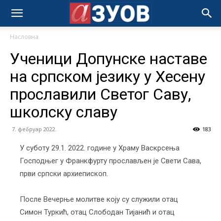
Насловна
Ученици Допунске наставе
на српском језику у Хесену
прославили Светог Саву,
школску славу
7. фебруар 2022.
183
У суботу 29.1. 2022. године у Храму Васкрсења
Господњег у Франкфурту прослављен је Свети Сава,
први српски архиепископ.
После Вечерње молитве коју су служили отац
Симон Туркић, отац Слободан Тијанић и отац