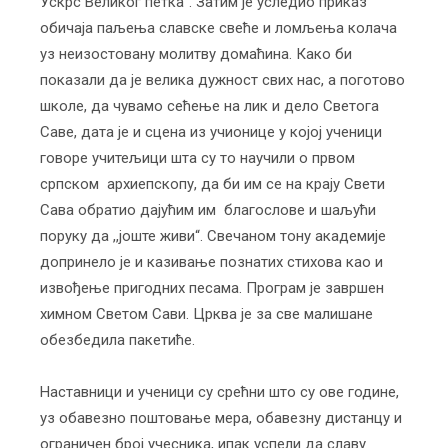
Ускрс Великог петка“. Затим је уследио приказ
обичаја паљења славске свеће и ломљења колача
уз неизостовану молитву домаћина. Како би
показали да је велика дужност свих нас, а поготово
школе, да чувамо сећење на лик и дело Светога
Саве, дата је и сцена из учионице у којој ученици
говоре учитељици шта су то научили о првом
српском архиепскопу, да би им се на крају Свети
Сава обратио дајућим им благослове и шаљући
поруку да ,,јоште живи“. Свечаном тону академије
допринело је и казивање познатих стихова као и
извођење пригодних песама. Програм је завршен
химном Светом Сави. Црква је за све малишане
обезбедила пакетиће.
Наставници и ученици су срећни што су ове године,
уз обавезно поштовање мера, обавезну дистанцу и
ограничен број учесника, ипак успели да славу