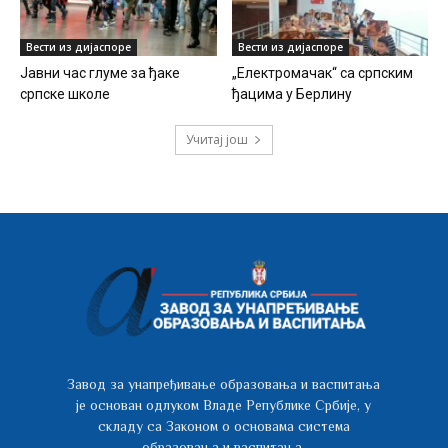
Вести из дијаспоре
Вести из дијаспоре
Јавни час глуме за ђаке
„Електромачак“ са српским
српске школе
ђацима у Берлину
Учитај још
Завод за унапређивање образовања и васпитања
је основан одлуком Владе Републике Србије, у
складу са Законом о основама система
образовања и васпитања.