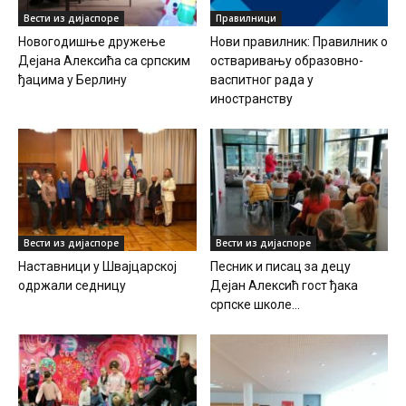
Вести из дијаспоре
Правилници
Новогодишње дружење
Нови правилник: Правилник о
Дејана Алексића са српским
остваривању образовно-
ђацима у Берлину
васпитног рада у
иностранству
Вести из дијаспоре
Вести из дијаспоре
Наставници у Швајцарској
Песник и писац за децу
одржали седницу
Дејан Алексић гост ђака
српске школе...