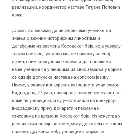
реализацији, координатор наставе Татјана Поповић
каже:
„Осим што желимо да инспиришемо ученике да
знања о важним историјским линостима и
догађајима из времена Косовског боја, која усвајају
током наставе, уз мало маште прикажу на свој
начин, овим конкурсом желимо и да повежемо
наше ученике са ученицима из свих земаља у којима
се одвија допунска настава на српском језику.
Наиме, у оквиру конкурсних активности уочи самог
Видовдана, 27. јуна, планиран је виртуелни сусрет на
коме ће ученици који су учествовали на конкурсу,
видовданску причу дочарати и песмама и
стиховима из времена Косовког боја. Из искуства у
реализацији онлајн наставе, могу да кажем се током
оваквих дружења међу ученицима, којима је