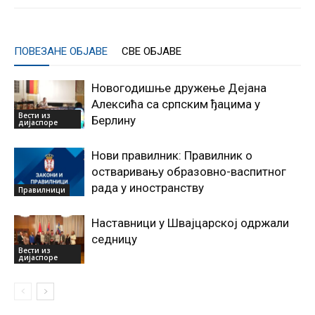
ПОВЕЗАНЕ ОБЈАВЕ
СВЕ ОБЈАВЕ
Новогодишње дружење Дејана
Алексића са српским ђацима у
Вести из
Берлину
дијаспоре
Нови правилник: Правилник о
остваривању образовно-васпитног
рада у иностранству
Правилници
Наставници у Швајцарској одржали
седницу
Вести из
дијаспоре