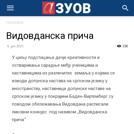
Насловна
Видовданска прича
6. јун 2021.
250
У циљу подстицања дечје креативности и
остваривања сарадње међу ученицима и
наставницима из различитих земаља у којима се
изводи допунска настава на српском језику у
иностранству, наставници допунске наставе на
српском језику у покрајини Баден-Виртемберг су
поводом обележавања Видовдана расписали
ликовни конкурс под називом ,,Видовданска
прича.“