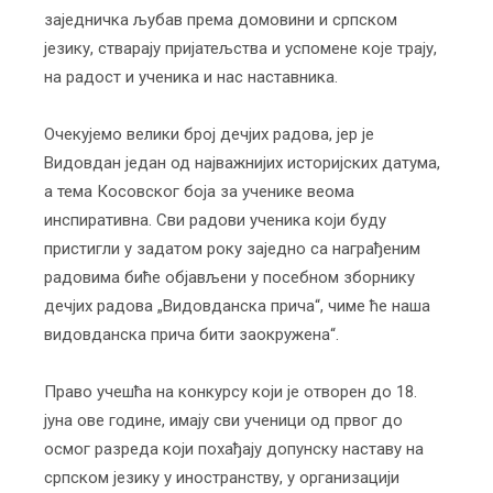
заједничка љубав према домовини и српском
језику, стварају пријатељства и успомене које трају,
на радост и ученика и нас наставника.
Очекујемо велики број дечјих радова, јер је
Видовдан један од најважнијих историјских датума,
а тема Косовског боја за ученике веома
инспиративна. Сви радови ученика који буду
пристигли у задатом року заједно са награђеним
радовима биће објављени у посебном зборнику
дечјих радова „Видовданска прича“, чиме ће наша
видовданска прича бити заокружена“.
Право учешћа на конкурсу који је отворен до 18.
јуна ове године, имају сви ученици од првог до
осмог разреда који похађају допунску наставу на
српском језику у иностранству, у организацији