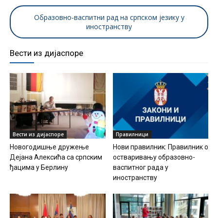
Образовно-васпитни рад на српском језику у
иностранству
Вести из дијаспоре
Вести из дијаспоре
Правилници
Новогодишње дружење
Нови правилник: Правилник о
Дејана Алексића са српским
остваривању образовно-
ђацима у Берлину
васпитног рада у
иностранству