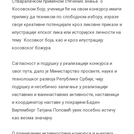
Стваралачком применом стечених знања о
Косовском боју, ученици ће на овом конкурсу имати
прилику да техником по слободном избору, изразе
своје креативне потенцијале кроз ликовне приказе и
илустрације епског лика или историјске личности на
тему Косовког боја, као и кроз илустрацију
косовског божура.
Сагласност и подршку у реализацији конкурса и
овог пута, дало је Министарство просвете, науке и
технолошког развоја Републике Србије, чију
подршку и несебично залагање у реализацији
наставних и ванннаставних активности, наставници
и координатор наставе у покрајини Баден
Виртемберг Татјана Поповић увек посебно истичу
као веома значајну.
О планираним активностима конкурса и њиховој