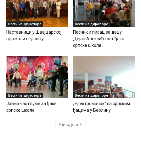
Вести из дијаспоре
Вести из дијаспоре
Наставници у Швајцарској
Песник и писац за децу
одржали седницу
Дејан Алексић гост ђака
српске школе...
Вести из дијаспоре
Вести из дијаспоре
Јавни час глуме за ђаке
„Електромачак“ са српским
српске школе
ђацима у Берлину
Учитај још