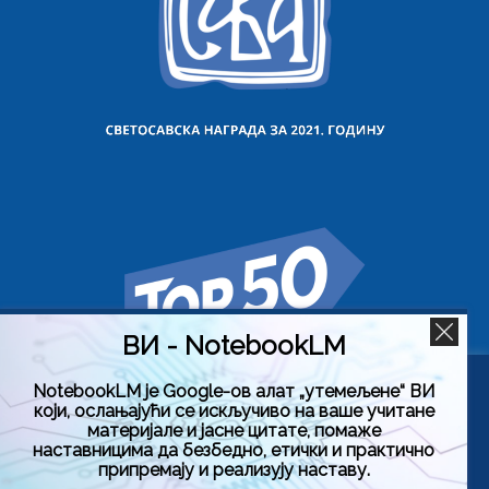
ВИ - NotebookLM
NotebookLM је Google-ов алат „утемељене“ ВИ
Користимо колачиће на овој веб страници да бисмо вам
који, ослањајући се искључиво на ваше учитане
побољшали искуство коришћења нашег сајта тако што
материјале и јасне цитате, помаже
ћемо запамтити ваше жељене поставке. Кликом на
наставницима да безбедно, етички и практично
„Прихвати све“, пристајете на употребу СВИХ колачића.
припремају и реализују наставу.
Међутим, можете да посетите „Подешавање колачића“