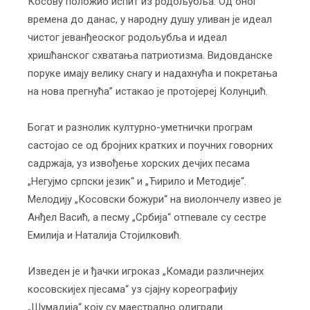
Косову положио испит из родољубља. Од оног
времена до данас, у народну душу уливан је идеал
чистог јеванђеоског родољубља и идеал
хришћанског схватања патриотизма. Видовданске
поруке имају велику снагу и надахнућа и покретања
на нова прегнућа” истакао је протојереј Колунџић.
Богат и разнолик културно-уметнички програм
састојао се од бројних кратких и поучних говорних
садржаја, уз извођење хорских дечјих песама
„Негујмо српски језик“ и „Ћирило и Методије“.
Мелодију „Косовски божури“ на виолончелу извео је
Анђел Васић, а песму „Србија“ отпевале су сестре
Емилија и Наталија Стојилковић.
Изведен је и ђачки игроказ „Комади различнејих
косовскијех пјесама“ уз сјајну кореографију
„Шумадија“ коју су маестрално одиграли