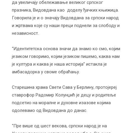
да увеличају обележавање великог српског
празника, Видовдана као доделу ђачких књижица.
Говорила је и о значају Видовдана за српски народ
и жртвама које су наши преци поднели за слободу и
независност.
“Идентитетска основа значи да знамо ко смо, којим
језиком говоримо, којим језиком пишемо, каква нам
је култура и каква је наша историја” истакла је
амбасадорка у своме обраћању.
Старешина храма Свети Сава у Берлину, протојереј
ставрофор Радомир Колунџић је децу и родитеље
подсетио на моралне и духовне изазове којима
одолевамо од Видовдана до данас.
“Пре више од шест векова, српски народ је на