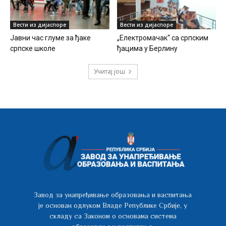
Вести из дијаспоре
Вести из дијаспоре
Јавни час глуме за ђаке
„Електромачак“ са српским
српске школе
ђацима у Берлину
Учитај још
Завод за унапређивање образовања и васпитања
је основан одлуком Владе Републике Србије, у
складу са Законом о основама система