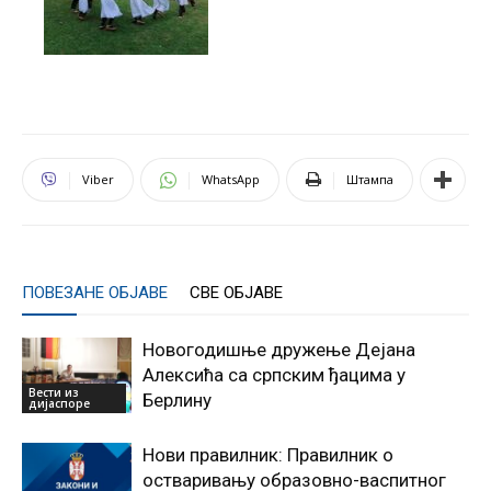
Viber
WhatsApp
Штампа
ПОВЕЗАНЕ ОБЈАВЕ
СВЕ ОБЈАВЕ
Новогодишње дружење Дејана
Алексића са српским ђацима у
Вести из
Берлину
дијаспоре
Нови правилник: Правилник о
остваривању образовно-васпитног