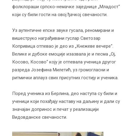
фолклораши српско-немачке заједнице „Младост“
који су били гости на овој ђачкој свечаности.
Уз аутентичне епске звуке гусала, реномирани и
вишеструко награђивани гуслар Светозар
Копривица отпевао је део из „Кнежеве вечере“.
Велике и дубоке емоције изазвала је и песма „Ој,
Косово, Косово“ коју је отпевала ученица другог
разреда Јозефина Милетић, уз громогласни и
ритмички аплауз свих присутних гостију и ученика.
Поред ученика из Берлина, део наступа су били и
ученици који похађају наставу на даљину и дали су
значајан допринос и печат у реализацији
Видовданске свечаности.