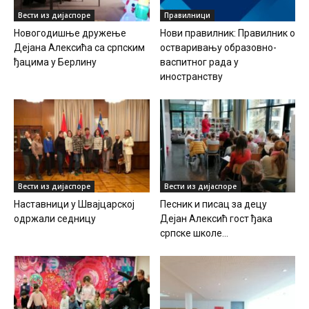
Вести из дијаспоре
Правилници
Новогодишње дружење
Нови правилник: Правилник о
Дејана Алексића са српским
остваривању образовно-
ђацима у Берлину
васпитног рада у
иностранству
Вести из дијаспоре
Вести из дијаспоре
Наставници у Швајцарској
Песник и писац за децу
одржали седницу
Дејан Алексић гост ђака
српске школе...