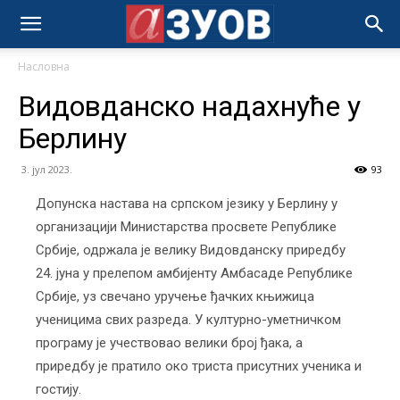
Насловна
Видовданско надахнуће у
Берлину
3. јул 2023.
93
Допунска настава на српском језику у Берлину у
организацији Министарства просвете Републике
Србије, одржала је велику Видовданску приредбу
24. јуна у прелепом амбијенту Амбасаде Републике
Србије, уз свечано уручење ђачких књижица
ученицима свих разреда. У културно-уметничком
програму је учествовао велики број ђака, а
приредбу је пратило око триста присутних ученика и
гостију.