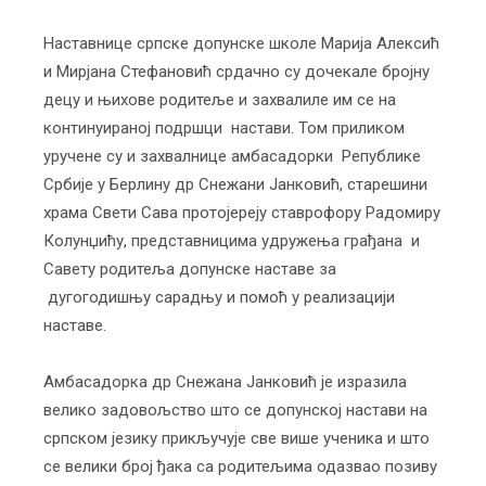
Наставнице српске допунске школе Марија Алексић
и Мирјана Стефановић срдачно су дочекале бројну
децу и њихове родитеље и захвалиле им се на
континуираној подршци настави. Том приликом
уручене су и захвалнице амбасадорки Републике
Србије у Берлину др Снежани Јанковић, старешини
храма Свети Сава протојереју ставрофору Радомиру
Колунџићу, представницима удружења грађана и
Савету родитеља допунске наставе за
дугогодишњу сарадњу и помоћ у реализацији
наставе.
Амбасадорка др Снежана Јанковић је изразила
велико задовољство што се допунској настави на
српском језику прикључује све више ученика и што
се велики број ђака са родитељима одазвао позиву