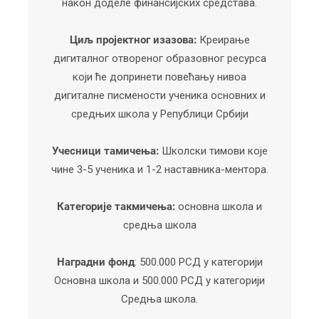
након доделе финансијских средстава.
Циљ пројектног изазова:
Креирање
дигиталног отвореног образовног ресурса
који ће допринети повећању нивоа
дигиталне писмености ученика основних и
средњих школа у Републици Србији
Учесници тамичења:
Школски тимови које
чине 3-5 ученика и 1-2 наставника-ментора.
Категорије такмичења:
основна школа и
средња школа
Наградни фонд
: 500.000 РСД у категорији
Основна школа и 500.000 РСД у категорији
Средња школа.