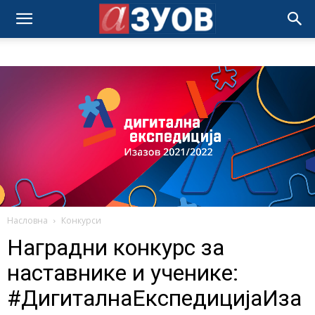
Насловна
Конкурси
Наградни конкурс за
наставнике и ученике:
#ДигиталнаЕкспедицијаИза