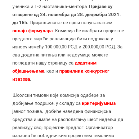
ученика и 1-2 наставника-ментора.
Пријаве су
отворене од 24. новембра до 28. децембра 2021.
до 15h.
Пријављивање се врши попуњавањем
онлајн формулара
. Комисија ће изабрати пројектне
предлоге чија ће реализација бити подржана у
износу између 100.000,00 РСД и 200.000,00 РСД. За
сва додатна питања или недоумице можете
погледати нашу страницу са
додатним
објашњењима
, као и
правилник конкурсног
изазова
.
Школски тимови које комисија одабере за
добијање подршке, у складу са
критеријумима
јавног позива, добиће наведена финансијска
средства и имаће на располагању шест недеља да
реализују свој пројектни предлог. Организатор
изазова ће победничким пројектним тимовима