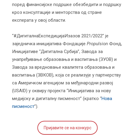
поред финансијске подршке обезбедити и подршку
кроз консултације и менторства од стране
експерата у овој области.
“#ДигиталнаЕкспедицијаИзазов 2021/2022” је
заједничка иницијатива Фондације
Propulsion
Фонд,
Иницијативе “Дигитална Србија”, Завода за
унапређивање образовања и васпитања (ЗУОВ) и
Завода за вредновање квалитета образовања и
васпитања (ЗВКОВ), која се реализује у партнерству
са Америчком агенцијом за међународни развој
(USAID) у оквиру пројекта “Иницијатива за нову
медијску и дигиталну писменост” (кратко “
Нова
писменост
”).
Пријавите се на конкурс