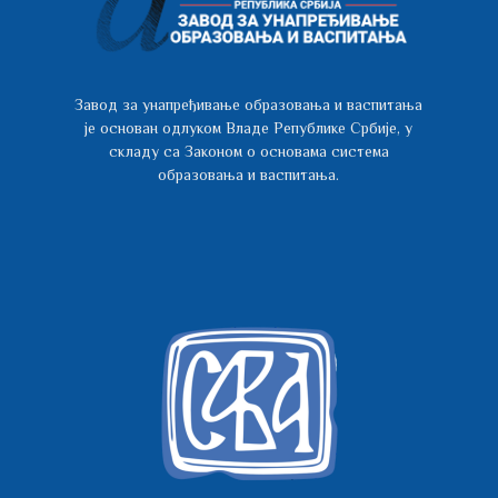
Завод за унапређивање образовања и васпитања
је основан одлуком Владе Републике Србије, у
складу са Законом о основама система
образовања и васпитања.