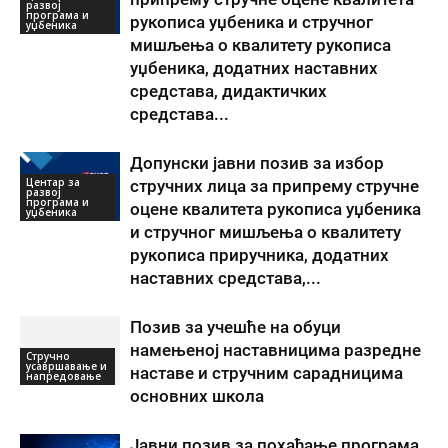
развој
програма и
рукописа уџбеника и стручног
уџбеника
мишљења о квалитету рукописа
уџбеника, додатних наставних
средстава, дидактичких
средстава...
Допунски јавни позив за избор
Центар за
стручних лица за припрему стручне
развој
програма и
оцене квалитета рукописа уџбеника
уџбеника
и стручног мишљења о квалитету
рукописа приручника, додатних
наставних средстава,...
Позив за учешће на обуци
намењеној наставницима разредне
Стручно
усавршавање и
наставе и стручним сарадницима
напредовање
основних школа
Јавни позив за похађање програма