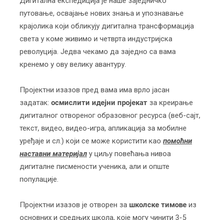
Дигитална експедиција је наше заједничко
путовање, освајање нових знања и упознавање
крајолика који обликују дигитална трансформација
света у коме живимо и четврта индустријска
револуција. Једва чекамо да заједно са вама
кренемо у ову велику авантуру.
Пројектни изазов пред вама има врло јасан
задатак:
осмислити идејни пројекат
за креирање
дигиталног отвореног образовног ресурса (веб-сајт,
текст, видео, видео-игра, апликација за мобилне
уређаје и сл.) који се може користити као
помоћни
наставни материјал
у циљу повећања нивоа
дигиталне писмености ученика, али и опште
популације.
Пројектни изазов је отворен за
школске тимове
из
основних и средњих школа, које могу чинити 3-5