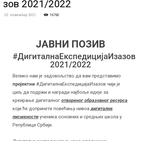
зов 2021/2022
22. новембар 2021.
16760
ЈАВНИ ПОЗИВ
#ДигиталнаЕкспедицијаИзазов
2021/2022
Велико нам је задовољство да вам представимо
пројектни
#ДигиталнаЕкспедицијаИзазов чији је
циљ да подржи и награди најбоље идеје за
креирање дигиталног
отвореног образовног ресурса
који ће допринети повећању нивоа
дигиталне
писмености
ученика основних и средњих школа у
Републици Србији.