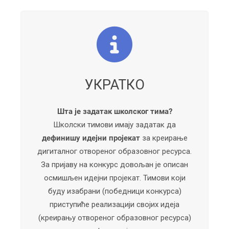
УКРАТКО
Шта је задатак школског тима?
Школски тимови имају задатак да
дефинишу идејни пројекат
за креирање
дигиталног отвореног образовног ресурса.
За пријаву на конкурс довољан је описан
осмишљен идејни пројекат. Тимови који
буду изабрани (победници конкурса)
приступиће реализацији својих идеја
(креирању отвореног образовног ресурса)