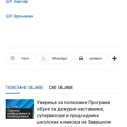
ШУ Зајечар
ШУ Зрењанин
Viber
WhatsApp
Штампа
ПОВЕЗАНЕ ОБЈАВЕ
СВЕ ОБЈАВЕ
Уверења за полазнике Програмa
обуке за дежурне наставнике,
Стручно
усавршавање и
супервизоре и председнике
напредовање
школских комисија на Завршном