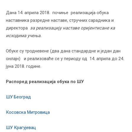
Дана 14. априла 2018. почиње реализација обука
наставника разредне наставе, стручних сарадника и
директора
за реализацију наставе оријентисане ка
исходима учења.
Обуке су тродневене (два дана стандардне и један дан
онлајн) и реализоваће се у периоду од 14. априла до 24.
јуна 2018. године.
Распоред реализација обука по ШУ
ШУ Београд
Косовска Митровица
ШУ Крагујевац