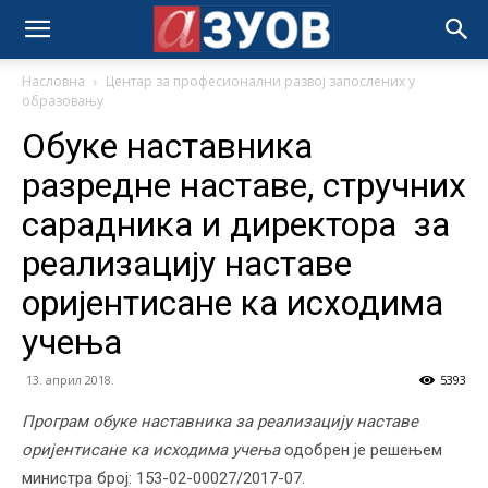
Насловна
Центар за професионални развој запослених у
образовању
Oбукe наставника
разредне наставе, стручних
сарадника и директора за
реализацију наставе
оријентисане ка исходима
учења
13. април 2018.
5393
Програм обуке наставника за реализацију наставе
оријентисане ка исходима учења
одобрен је решењем
министра број: 153-02-00027/2017-07.