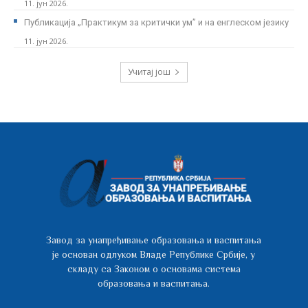
11. јун 2026.
Публикација „Практикум за критички ум” и на енглеском језику
11. јун 2026.
Учитај још
Завод за унапређивање образовања и васпитања
је основан одлуком Владе Републике Србије, у
складу са Законом о основама система
образовања и васпитања.