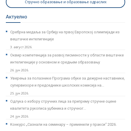
Стручно образовање и образовање одраслих
Актуелно
Сребрна медаља за Србију на првој Европској олимпијади из
вештачке интелигенције
3. август 2026.
Оквир компетенција за развој писмености у области вештачке
интелигенције у основном и средњем образовању
26. јун 2026.
Уверења за полазнике Програмa обуке за дежурне наставнике,
супервизоре и председнике школских комисија на...
25. јун 2026.
Одлука о избору стручних лица за припрему стручне оцене
квалитета рукописа уџбеника и стручног...
24. јун 2026.
Kонкурс „Сазнали на семинару – применили у пракси“ 2026.