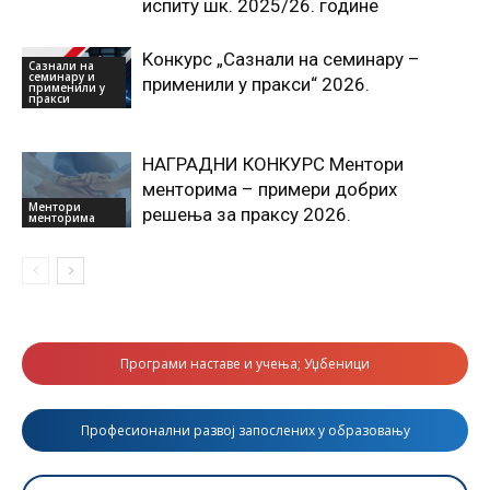
испиту шк. 2025/26. године
Kонкурс „Сазнали на семинару –
Сазнали на
семинару и
применили у пракси“ 2026.
применили у
пракси
НАГРАДНИ КОНКУРС Ментори
менторима – примери добрих
Ментори
решења за праксу 2026.
менторима
Програми наставе и учења; Уџбеници
Професионални развој запослених у образовању