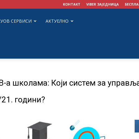
КОНТАКТ
VIBER ЗАЈЕДНИЦА
БЕСПЛА
ЗУОВ СЕРВИСИ
АКТУЕЛНО
-а школама: Који систем за управ
/21. години?