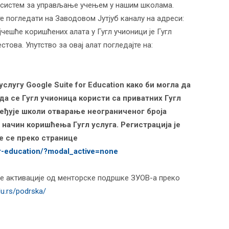
и систем за управљање учењем у нашим школама.
 погледати на Заводовом Јутјуб каналу на адреси:
ајчешће коришћених алата у Гугл учионици је Гугл
това. Упутство за овај алат погледајте на:
слугу Google Suite for Education како би могла да
да се Гугл учионица користи са приватних Гугл
збеђује школи отварање неограниченог броја
 начин коришћења Гугл услуга. Регистрација је
је се преко странице
or-education/?modal_active=none
ве активације од менторске подршке ЗУОВ-а преко
du.rs/podrska/