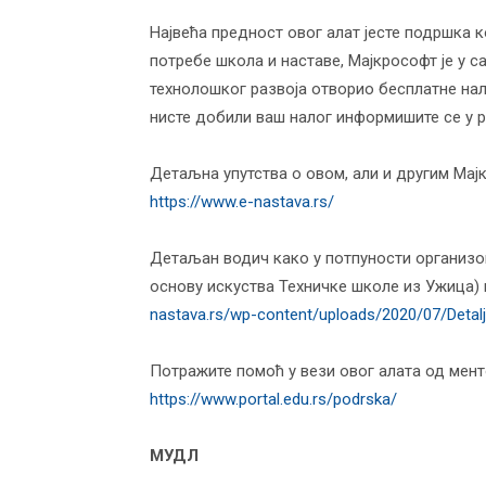
Највећа предност овог алат јесте подршка к
потребе школа и наставе, Мајкрософт је у 
технолошког развоја отворио бесплатне нало
нисте добили ваш налог информишите се у 
Детаљна упутства о овом, али и другим Мај
https://www.e-nastava.rs/
Детаљан водич како у потпуности организов
основу искуства Техничке школе из Ужица)
nastava.rs/wp-content/uploads/2020/07/Detalj
Потражите помоћ у вези овог алата од мент
https://www.portal.edu.rs/podrska/
МУДЛ