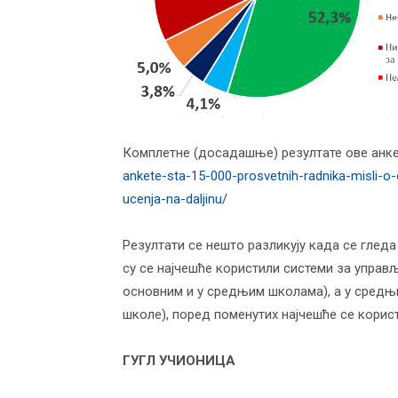
Комплетне (досадашње) резултате ове анке
ankete-sta-15-000-prosvetnih-radnika-misli-o
ucenja-na-daljinu/
Резултати се нешто разликују када се глед
су се најчешће користили системи за управ
основним и у средњим школама), а у средњи
школе), поред поменутих најчешће се корис
ГУГЛ УЧИОНИЦА