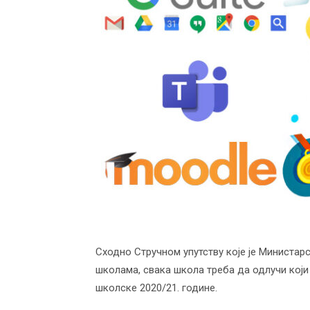
васпитања
Сходно Стручном упутству које је Министарс
школама, свака школа треба да одлучи који
школске 2020/21. године.