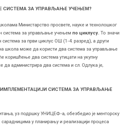
Е СИСТЕМА ЗА УПРАВЉАЊЕ УЧЕЊЕМ?
колама Министарство просвете, науке и технолошког
дан система за управљање учењем
по циклусу.
То значи
система за први циклус ОШ (1-4. разред), а други
овна школа може да користи два система за управљање
 ће коришћење два система утицати на укупну
е да администрира два система и сл. Одлука је,
И ИМПЛЕМЕНТАЦИЈИ СИСТЕМА ЗА УПРАВЉАЊЕ
итања, уз подршку УНИЦЕФ-а, обезбедио је менторску
 сарадницима у планирању и реализацији процеса