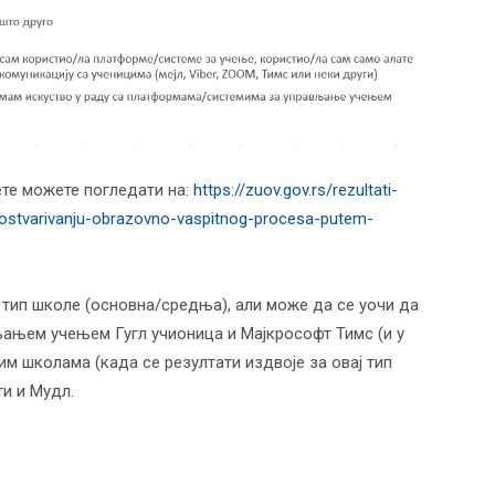
те можете погледати на:
https://zuov.gov.rs/rezultati-
-ostvarivanju-obrazovno-vaspitnog-procesa-putem-
а тип школе (основна/средња), али може да се уочи да
љањем учењем Гугл учионица и Мајкрософт Тимс (и у
м школама (када се резултати издвоје за овај тип
ти и Мудл.