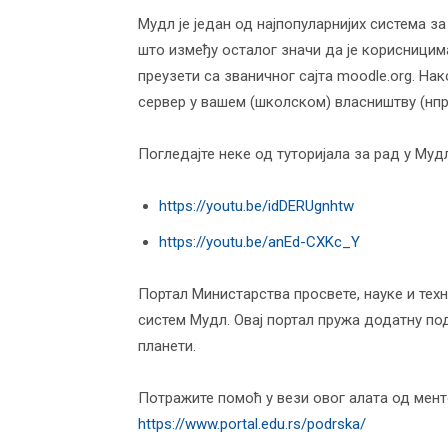
Мудл је један од најпопуларнијих система з
што између осталог значи да је корисници
преузети са званичног сајта moodle.org. На
сервер у вашем (школском) власништву (нпр.
Погледајте неке од туторијала за рад у Муд
https://youtu.be/idDERUgnhtw
https://youtu.be/anEd-CXKc_Y
Портал Министарства просвете, науке и тех
систем Мудл. Овај портал пружа додатну по
планети.
Потражите помоћ у вези овог алата од мент
https://www.portal.edu.rs/podrska/