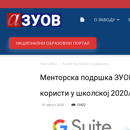
Завод
О ЗАВОДУ
за
НАЦИОНАЛНИ ОБРАЗОВНИ ПОРТАЛ
Насловна
Алати за учење на даљину
унапређивање
Менторска подршка ЗУОВ
образовања
користи у школској 2020
14. август 2020.
13422
и