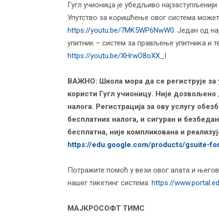
Гугл учионица је убедљиво најзаступљениј
Упутство за коришћење овог система можете
https://youtu.be/7MK5WP6NwW0
. Један од н
упитник – систем за прављење упитника и тес
https://youtu.be/XHrwO8oXX_I
ВАЖНО: Школа мора да се региструје за у
користи Гугл учионицу. Није дозвољено 
налога. Регистрација за ову услугу обе
бесплатних налога, и сигуран и безбедан
бесплатна, није компликована и реализу
https://edu.google.com/products/gsuite-f
Потражите помоћ у вези овог алата и њего
нашег тикетинг система:
https://www.portal.e
МАЈКРОСОФТ ТИМС