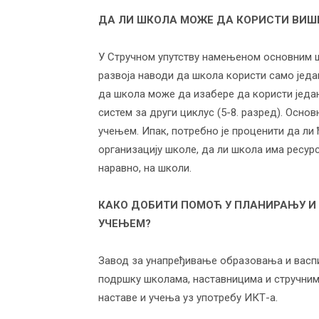
ДА ЛИ ШКОЛА МОЖЕ ДА КОРИСТИ ВИШ
У Стручном упутству намењеном основним ш
развоја наводи да школа користи само је
да школа може да изабере да користи један 
систем за други циклус (5-8. разред). Oсн
учењем. Ипак, потребно је проценити да ли
организацију школе, да ли школа има ресурс
наравно, на школи.
КАКО ДОБИТИ ПОМОЋ У ПЛАНИРАЊУ 
УЧЕЊЕМ?
Завод за унапређивање образовања и васп
подршку школама, наставницима и стручним
наставе и учења уз употребу ИКТ-а.