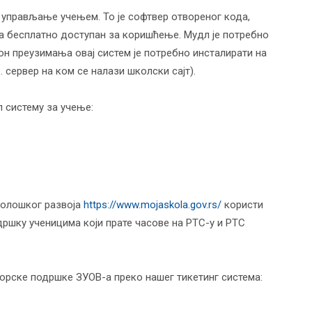
а управљање учењем. То је софтвер отвореног кода,
ма бесплатно доступан за коришћење. Мудл је потребно
кон преузимања овај систем је потребно инсталирати на
 сервер на ком се налази школски сајт).
л систему за учење:
нолошког развоја
https://www.mojaskola.gov.rs/
користи
дршку ученицима који прате часове на РТС-у и РТС
орске подршке ЗУОВ-а преко нашег тикетинг система: