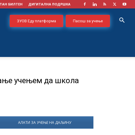
ТАН БИЛТЕН
ДИГИТАЛНА ПОДРШКА
ЗУОВ Еду платформа
Пасош за учење
љање учењем да школа
АЛАТИ ЗА УЧЕЊЕ НА ДАЉИНУ