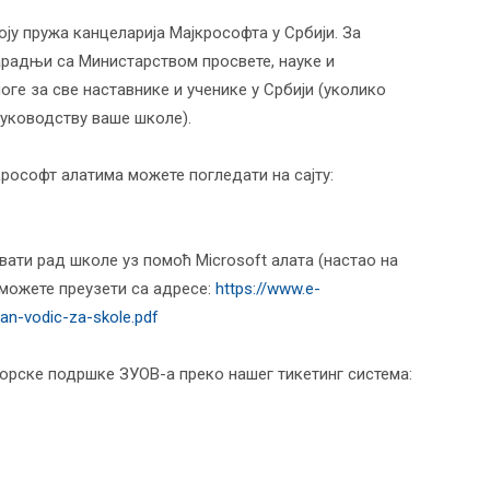
оју пружа канцеларија Мајкрософта у Србији. За
сарадњи са Министарством просвете, науке и
ге за све наставнике и ученике у Србији (уколико
руководству ваше школе).
крософт алатима можете погледати на сајту:
ати рад школе уз помоћ Microsoft алата (настао на
 можете преузети са адресе:
https://www.e-
an-vodic-za-skole.pdf
орске подршке ЗУОВ-а преко нашег тикетинг система: