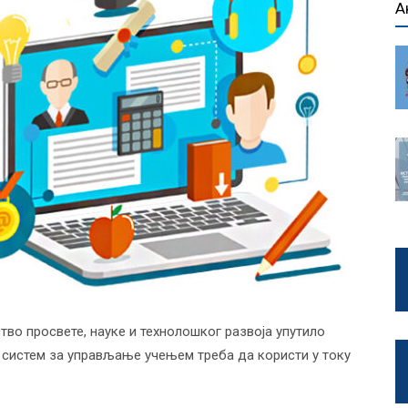
А
тво просвете, науке и технолошког развоја упутило
 систем за управљање учењем треба да користи у току