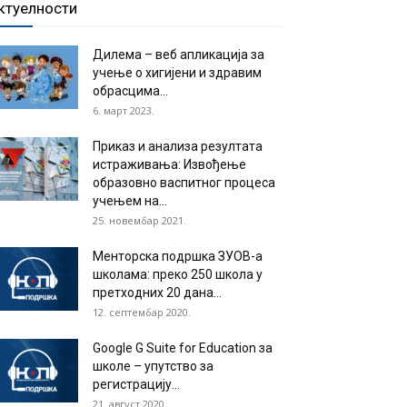
ктуелности
Дилема – веб апликација за
учење о хигијени и здравим
обрасцима...
6. март 2023.
Приказ и анализа резултата
истраживања: Извођење
образовно васпитног процеса
учењем на...
25. новембар 2021.
Менторска подршка ЗУОВ-а
школама: преко 250 школа у
претходних 20 дана...
12. септембар 2020.
Google G Suite for Education за
школе – упутство за
регистрацију...
21. август 2020.