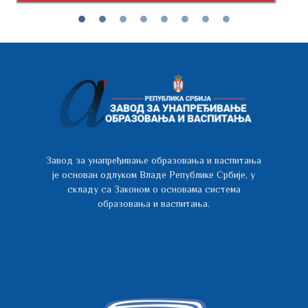
Завод за унапређивање образовања и васпитања
је основан одлуком Владе Републике Србије, у
складу са Законом о основама система
образовања и васпитања.