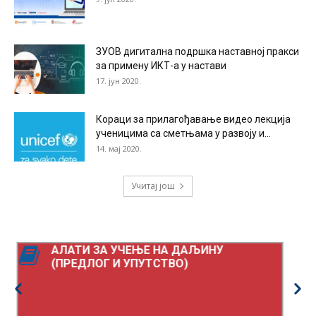
ЗУОВ дигитална подршка наставној пракси
за примену ИКТ-а у настави
17. јун 2020.
Кораци за прилагођавање видео лекција
ученицима са сметњама у развоју и...
14. мај 2020.
Учитај још
АЛАТИ ЗА УЧЕЊЕ НА ДАЉИНУ
РАС
(ПРЕДЛОГ И УПУТСТВО)