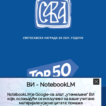
ВИ - NotebookLM
NotebookLM је Google-ов алат „утемељене“ ВИ
Користимо колачиће на овој веб страници да бисмо вам
који, ослањајући се искључиво на ваше учитане
побољшали искуство коришћења нашег сајта тако што
материјале и јасне цитате, помаже
ћемо запамтити ваше жељене поставке. Кликом на