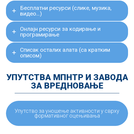
Бесплатни ресурси (слике, музика,
видео...)
Онлајн ресурси за кодирање и
програмирање
Списак осталих алата (са кратким
описом)
УПУТСТВА МПНТР И ЗАВОДА
ЗА ВРЕДНОВАЊЕ
Упутство за уношење активности у сврху
формативног оцењивања