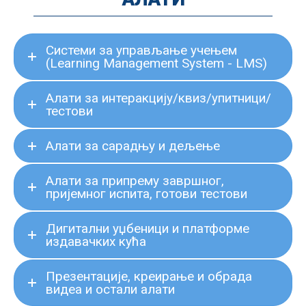
Системи за управљање учењем
(Learning Management System - LMS)
Алати за интеракцију/квиз/упитници/
тестови
Алати за сарадњу и дељење
Алати за припрему завршног,
пријемног испита, готови тестови
Дигитални уџбеници и платформе
издавачких кућа
Презентације, креирање и обрада
видеа и остали алати