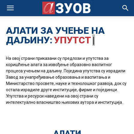
АЛАТИ ЗА УЧЕЊЕ НА
ДАЉИНУ:
УПУТСТВА
|
На овој страни приказани су предлози и упутства за
коришћење алата за извођење образовно васпитног
процеса учењем на даљину. Поједина упутства су израдили
Завод за унапређивање образовања и васпитања и
Министарство просвете, науке и технолошког развоја, док су
остала израдиле друге институције, фирме и појединци.
Упутства и ресурси наведени на овој страни су
интелектуално власништво њихових аутора и институција.
АЛАТИ