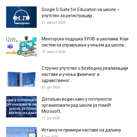
Google G Suite for Education за школе –
упутство за регистрацију...
21. август 2020.
Менторска подршка ЗУОВ-а школама: Који
систем за управљање учењем да школа...
14. август 2020.
Стручно упутство о безбедној реализацији
наставе и учења физичког и
здравственог...
23. јул 2020.
Детаљан водич како у потпуности
организовати рад школе уз помоћ
Microsoft...
17. јул 2020.
Истакнути примери наставе на даљину
9. јул 2020.