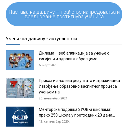
Настава на даљину – праћење напредовања и
вредновање постигнућа ученика
Учење на даљину - актуелности
Дилема – веб апликација за учење о
хигијени и здравим обрасцима...
6. март 2023.
Приказ и анализа резултата истраживања:
Извођење образовно васпитног процеса
учењем на...
25. новембар 2021.
Менторска подршка ЗУОВ-а школама:
преко 250 школа у претходних 20 дана...
12. септембар 2020.