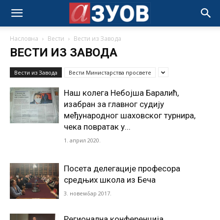
Насловна
Вести
Вести из Завода
ВЕСТИ ИЗ ЗАВОДА
Вести из Завода
Вести Министарства просвете
Наш колега Небојша Баралић,
изабран за главног судију
међународног шаховског турнира,
чека повратак у...
1. април 2020.
Посета делегације професора
средњих школа из Беча
3. новембар 2017.
Регионална конференција