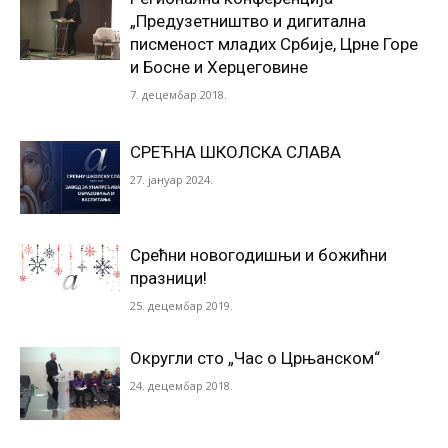
„Предузетништво и дигитална
писменост младих Србије, Црне Горе
и Босне и Херцеговине
7. децембар 2018.
СРЕЋНА ШКОЛСКА СЛАВА
27. јануар 2024.
Срећни новогодишњи и божићни
празници!
25. децембар 2019.
Округли сто „Час о Црњанском“
24. децембар 2018.