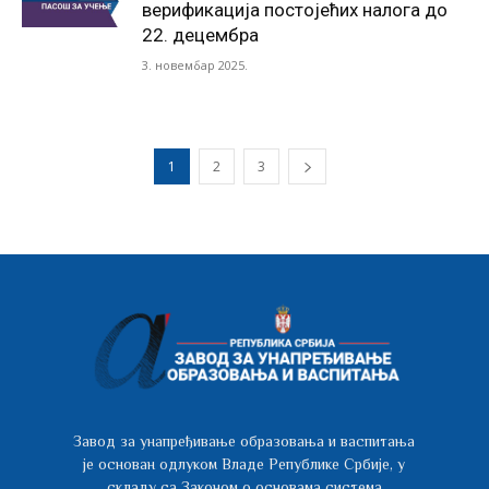
верификација постојећих налога до
22. децембра
3. новембар 2025.
1
2
3
Завод за унапређивање образовања и васпитања
је основан одлуком Владе Републике Србије, у
складу са Законом о основама система