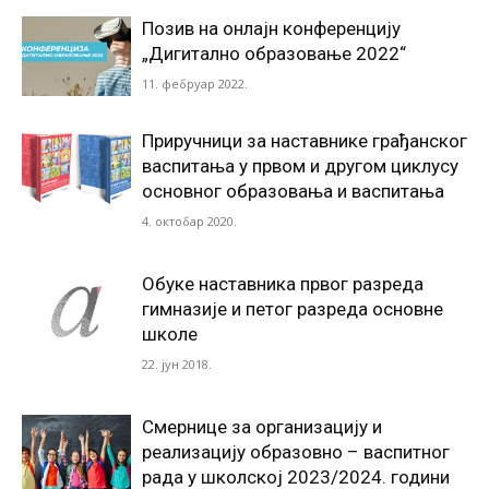
Позив на онлајн конференцију
„Дигитално образовање 2022“
11. фебруар 2022.
Приручници за наставнике грађанског
васпитања у првом и другом циклусу
основног образовања и васпитања
4. октобар 2020.
Oбукe наставника првог разреда
гимназије и петог разреда основне
школе
22. јун 2018.
Смернице за организацију и
реализацију образовно – васпитног
рада у школској 2023/2024. години