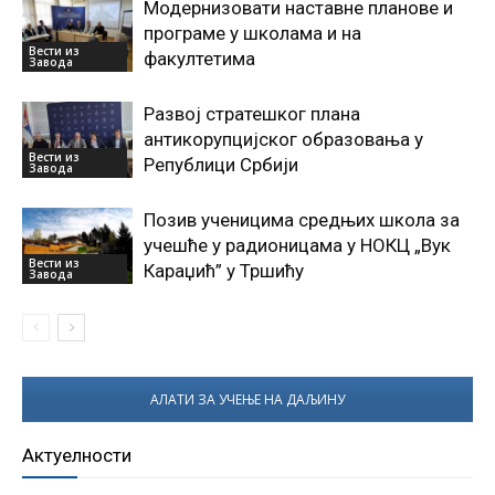
Модернизовати наставне планове и
програме у школама и на
Вести из
факултетима
Завода
Развој стратешког плана
антикорупцијског образовања у
Вести из
Републици Србији
Завода
Позив ученицима средњих школа за
учешће у радионицама у НОКЦ „Вук
Вести из
Караџић” у Тршићу
Завода
АЛАТИ ЗА УЧЕЊЕ НА ДАЉИНУ
Актуелности