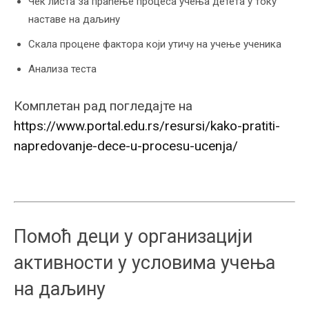
Чек листа за праћење процеса учења детета у току
наставе на даљину
Скала процене фактора који утичу на учење ученика
Анализа теста
Комплетан рад погледајте на
https://www.portal.edu.rs/resursi/kako-pratiti-
napredovanje-dece-u-procesu-ucenja/
Помоћ деци у организацији
активности у условима учења
на даљину