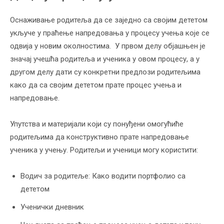
Оснаживање родитеља да се заједно са својим дететом
укључе у праћење напредовања у процесу учења које се
одвија у новим околностима. У првом делу објашњен је
значај учешћа родитеља и ученика у овом процесу, а у
другом делу дати су конкретни предлози родитељима
како да са својим дететом прате процес учења и
напредовање.
Упутства и материјали који су понуђени омогућиће
родитељима да конструктивно прате напредовање
ученика у учењу. Родитељи и ученици могу користити:
Водич за родитеље: Како водити портфолио са
дететом
Ученички дневник