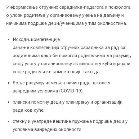
Информисање стручних сарадника-педагога и психолога
о улози родитеља у организовању учења на даљину и
начинима подршке деци/ученицима у тим околностима.
Исходи, компетенције
Јачање компетенција стручних сарадника за рад са
родитељима како би помогли родитељима да разумеју
своју улогу у организовању активности у кући и јачали
своје родитељске компетенције тако да:
боље разумеју измењен начин рада школе у
ванредним условима (COVID-19);
плански помогну деци у планирању и организацији
рада код куће;
стекну и унапреде вештине пружања подршке деци у
условима ванредних околности