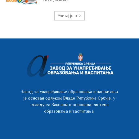
Учитај још
Завод за унапређивање образовања и васпитања
је основан одлуком Владе Републике Србије, у
складу са Законом о основама система
образовања и васпитања.