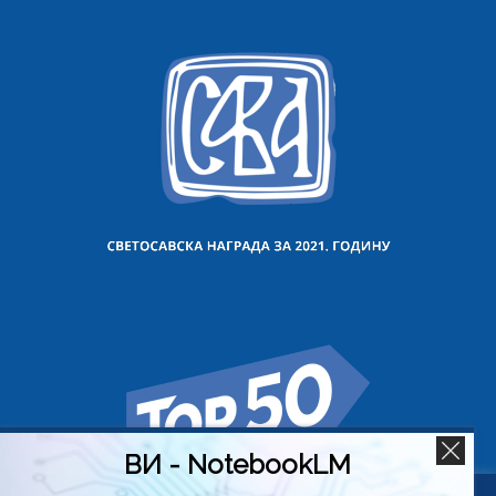
ВИ - NotebookLM