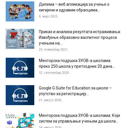
Дилема – веб апликација за учење о
хигијени и здравим обрасцима...
6. март 2023.
Приказ и анализа резултата истраживања:
Извођење образовно васпитног процеса
учењем на...
25. новембар 2021.
Менторска подршка ЗУОВ-а школама:
преко 250 школа у претходних 20 дана...
12. септембар 2020.
Google G Suite for Education за школе –
упутство за регистрацију...
21. август 2020.
Менторска подршка ЗУОВ-а школама: Који
систем за управљање учењем да школа...
14. август 2020.