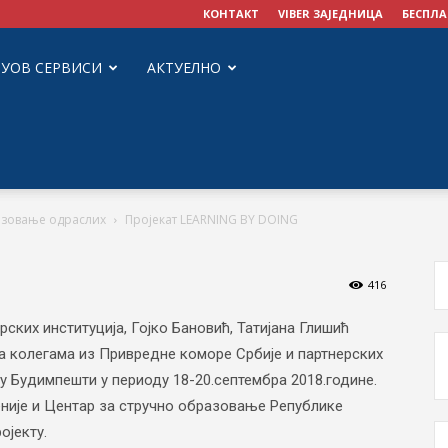
КОНТАКТ
VIBER ЗАЈЕДНИЦА
БЕСПЛА
ЗУОВ СЕРВИСИ
АКТУЕЛНО
азовање одраслих
Пројекат LEARNING BY DOING
416
ских институција, Гојко Бановић, Татијана Глишић
са колегама из Привредне коморе Србије и партнерских
 у Будимпешти у периоду 18-20.септембра 2018.године.
није и Центар за стручно образовање Републике
ојекту.