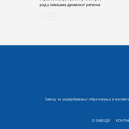
рад у земљама дунавског региона
Завод за унапређивање образовања и васпита
О ЗАВОДУ
КОНТА