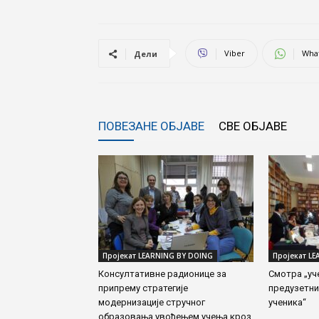
Viber
Wha
Дели
ПОВЕЗАНЕ ОБЈАВЕ
СВЕ ОБЈАВЕ
Пројекат LEARNING BY DOING
Пројекат L
Консултативне радионице за
Смотра „уч
припрему стратегије
предузетни
модернизације стручног
ученика“
образовања увођењем учења кроз