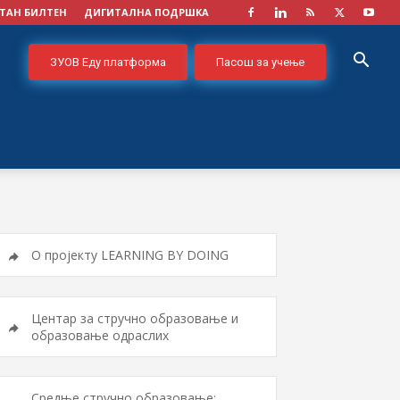
ТАН БИЛТЕН
ДИГИТАЛНА ПОДРШКА
ЗУОВ Еду платформа
Пасош за учење
О пројекту LEARNING BY DOING
Центар за стручно образовање и
образовање одраслих
Средње стручно образовање;