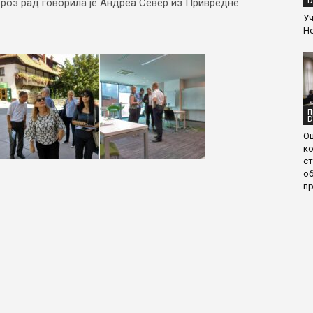
D
 кроз рад говорила је Андреа Север из Привредне
Уч
Н
П
D
О
ко
с
об
пр