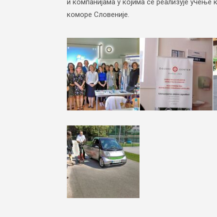
и компанијама у којима се реализује учење
коморе Словеније.