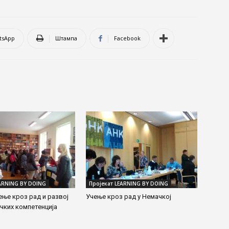
tsApp
Штампа
Facebook
EARNING BY DOING
Пројекат LEARNING BY DOING
ење кроз рад и развој
Учење кроз рад у Немачкој
чких компетенција