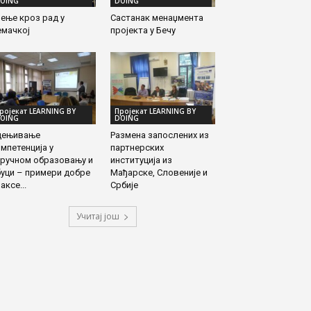
OING
DOING
ење кроз рад у
Састанак менаџмента
емачкој
пројекта у Бечу
ројекат LEARNING BY
Пројекат LEARNING BY
OING
DOING
цењивање
Размена запослених из
мпетенција у
партнерских
тручном образовању и
институција из
уци – примери добре
Maђарске, Словеније и
аксе...
Србије
Учитај још