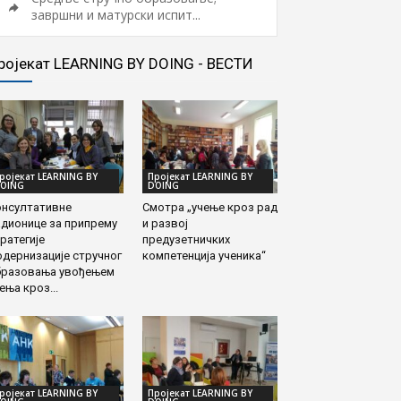
завршни и матурски испит...
ројекат LEARNING BY DOING - ВЕСТИ
ројекат LEARNING BY
Пројекат LEARNING BY
OING
DOING
онсултативне
Смотра „учење кроз рад
дионице за припрему
и развој
ратегије
предузетничких
дернизације стручног
компетенција ученика“
бразовања увођењем
ења кроз...
ројекат LEARNING BY
Пројекат LEARNING BY