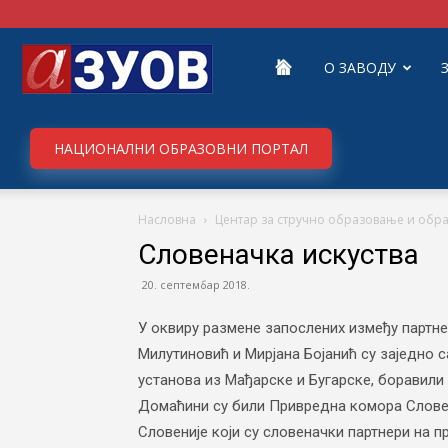
Завод
О ЗАВОДУ
за
НАЦИОНАЛНИ ОБРАЗОВНИ ПОРТАЛ
Насловна
Центар за стручно образовање и обр
унапређивање
Словеначка искуства
20. септембар 2018.
образовања
У оквиру размене запослених између партнер
Милутиновић и Мирјана Бојанић су заједно 
установа из Мађарске и Бугарске, боравили
и
Домаћини су били Привредна комора Слове
Словеније који су словеначки партнери на пр