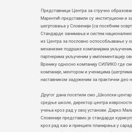
васпитања
Представници Центра за стручно образова
Марентић представили су: институциони и з
шегртовања у Словенији (са посебним осврто
Стандарде занимања и систем националних 
из Центра за пословно оспособљавање у ок
механизме подршке компанијама укљученим
партнерима укљученим у имплементацију ово
Врхнику односно компанију СИЛИКО где см
компаније, ментором и ученицима (шегртима
наставником задуженим за практични део н
Другог дана посетили смо „Школски центар
средње школе, директор центра изврсности
учења кроз рад у овој установи. Дарко Ма
Словеније представио је стандарде курику
кроз рад као и принципе планирања у сара