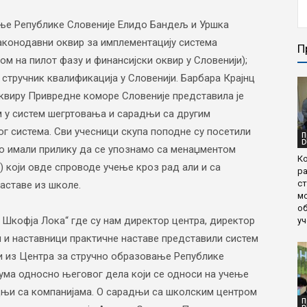
ње Републике Словеније Елидо Бандељ и Уршка
аконодавни оквир за имплементацију система
П
м на пилот фазу и финансијски оквир у Словенији);
стручник квалификација у Словенији. Барбара Крајнц
виру Привредне коморе Словеније представила је
 у систем шегртовања и сарадњи са другим
г система. Сви учесници скупа поподне су посетили
П
D
о имали прилику да се упознамо са менаџментом
К
) који овде спроводе учење кроз рад али и са
ра
ст
аставе из школе.
мо
о
 Шкофја Лока“ где су нам директор центра, директор
уч
 и наставници практичне наставе представили систем
ли из Центра за стручно образовање Републике
лума односно његовог дела који се односи на учење
дњи са компанијама. О сарадњи са школским центром
П