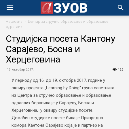
Насловна
Центар за стручно образовање и образовање
одраслих
Студијска посета Кантону
Сарајево, Босна и
Херцеговина
16. октобар 2017.
126
У периоду од 16. до 19. октобра 2017. године у
оквиру пројекта „Learning by Doing“ група саветника
из Центра за стручно образовање и образовање
одраслих боравила је у Сарајеву, Босна и
Херцеговина, у оквиру студијске посете.
Домаћин студијске посете била је Привредна
комора Кантона Сарајево која је и партнер на