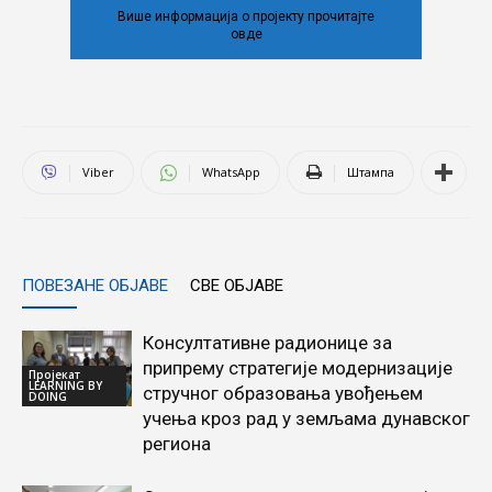
Више информација о пројекту прочитајте
овде
Viber
WhatsApp
Штампа
ПОВЕЗАНЕ ОБЈАВЕ
СВЕ ОБЈАВЕ
Консултативне радионице за
припрему стратегије модернизације
Пројекат
LEARNING BY
стручног образовања увођењем
DOING
учења кроз рад у земљама дунавског
региона