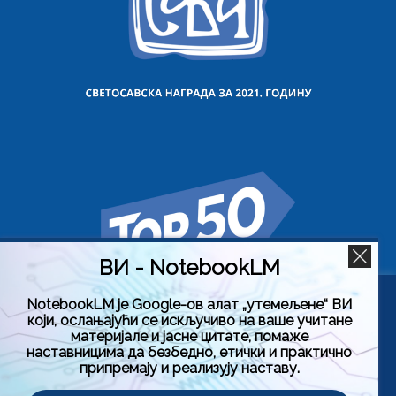
ВИ - NotebookLM
NotebookLM је Google-ов алат „утемељене“ ВИ
Користимо колачиће на овој веб страници да бисмо вам
који, ослањајући се искључиво на ваше учитане
побољшали искуство коришћења нашег сајта тако што
материјале и јасне цитате, помаже
ћемо запамтити ваше жељене поставке. Кликом на
наставницима да безбедно, етички и практично
„Прихвати све“, пристајете на употребу СВИХ колачића.
припремају и реализују наставу.
Међутим, можете да посетите „Подешавање колачића“
да бисте дали контролисану сагласност.