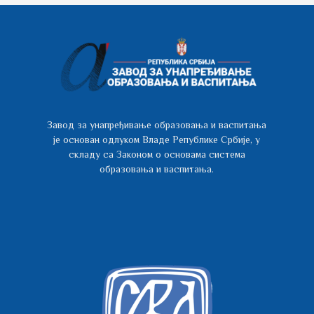
Завод за унапређивање образовања и васпитања
је основан одлуком Владе Републике Србије, у
складу са Законом о основама система
образовања и васпитања.