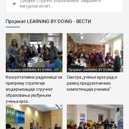
Средње стручно образовање; завршни и
матурски испит...
Пројекат LEARNING BY DOING - ВЕСТИ
Пројекат LEARNING BY DOING
Пројекат LEARNING BY DOING
Консултативне радионице за
Смотра „учење кроз рад и
припрему стратегије
развој предузетничких
модернизације стручног
компетенција ученика“
образовања увођењем
учења кроз...