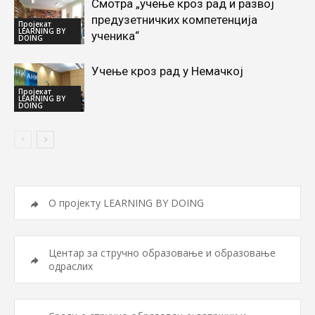
Смотра „учење кроз рад и развој
предузетничких компетенција
Пројекат
LEARNING BY
ученика“
DOING
Учење кроз рад у Немачкој
Пројекат
LEARNING BY
DOING
О пројекту LEARNING BY DOING
Центар за стручно образовање и образовање
одраслих