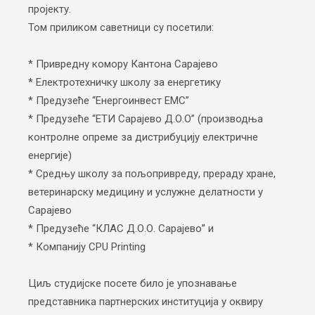
пројекту.
Том приликом саветници су посетили:
* Привредну комору Кантона Сарајево
* Електротехничку школу за енергетику
* Предузеће “Енергоинвест ЕМС”
* Предузеће “ЕТИ Сарајево Д.О.О” (производња
контролне опреме за дистрибуцију електричне
енергије)
* Средњу школу за пољопривреду, прераду хране,
ветеринарску медицину и услужне делатности у
Сарајево
* Предузеће “КЛАС Д.О.О. Сарајево” и
* Компанију CPU Printing
Циљ студијске посете било је упознавање
представника партнерских институција у оквиру