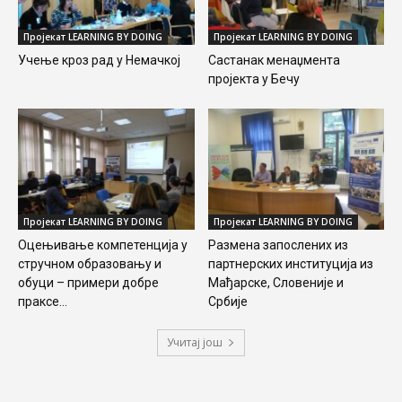
Пројекат LEARNING BY DOING
Пројекат LEARNING BY DOING
Учење кроз рад у Немачкој
Састанак менаџмента
пројекта у Бечу
Пројекат LEARNING BY DOING
Пројекат LEARNING BY DOING
Оцењивање компетенција у
Размена запослених из
стручном образовању и
партнерских институција из
обуци – примери добре
Maђарске, Словеније и
праксе...
Србије
Учитај још